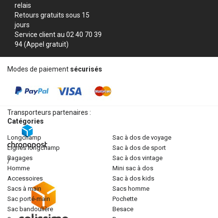
relais
Retours gratuits sous 15
jours
Service client au 02 40 70 39
94 (Appel gratuit)
Modes de paiement
sécurisés
Transporteurs partenaires :
Catégories
longchamp
sac à dos de voyage
lignes longchamp
sac à dos de sport
bagages
sac à dos vintage
/
homme
mini sac à dos
accessoires
sac à dos kids
sacs à main
sacs homme
sac porté-main
pochette
sac bandoulière
besace