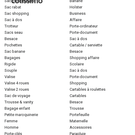
sac porté-travers
banane
sac rabat
holster
sac shopping
business
sac à dos
affaire
trotteur
porte-ordinateur
sacs seau
porte-document
besace
sac à dos
pochettes
cartable / serviette
sac banane
besace
bagages
shopping affaire
rigide
scolaire
souple
sac à dos
valise
porte-document
valise 4 roues
shopping
valise 2 roues
cartables à roulettes
sac de voyage
cartables
trousse & vanity
besace
bagage enfant
trousse
petite maroquinerie
portefeuille
femme
maternelle
homme
accessoires
porte-clés
parapluie