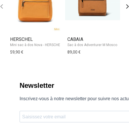
HERSCHEL
CABAIA
H
59,90 €
89,00 €
14