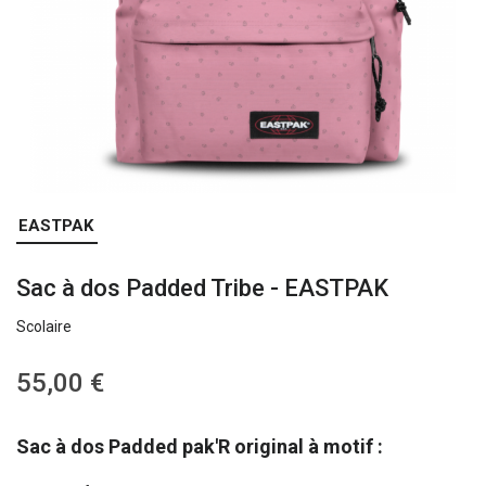
Skip
EASTPAK
to
the
Sac à dos Padded Tribe - EASTPAK
beginning
of
Scolaire
the
images
gallery
55,00 €
Sac à dos Padded pak'R original à motif :