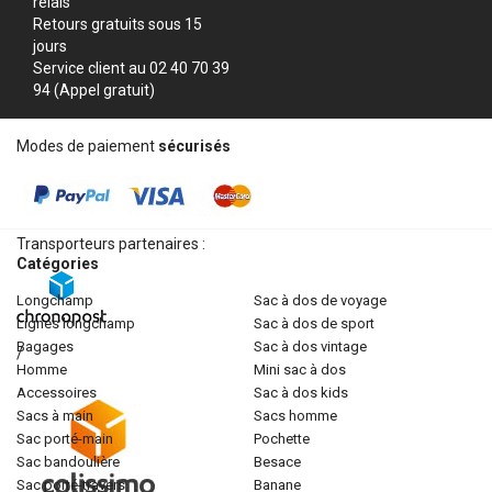
relais
Retours gratuits sous 15
jours
Service client au 02 40 70 39
94 (Appel gratuit)
Modes de paiement
sécurisés
Transporteurs partenaires :
Catégories
longchamp
sac à dos de voyage
lignes longchamp
sac à dos de sport
bagages
sac à dos vintage
/
homme
mini sac à dos
accessoires
sac à dos kids
sacs à main
sacs homme
sac porté-main
pochette
sac bandoulière
besace
sac porté-travers
banane