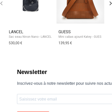
LANCEL
GUESS
L
Sac seau Ninon Nano - LANCEL
530,00 €
139,95 €
99