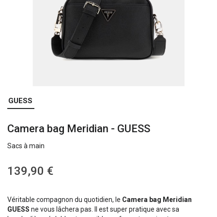
Skip
GUESS
to
the
Camera bag Meridian - GUESS
beginning
of
Sacs à main
the
images
gallery
139,90 €
Véritable compagnon du quotidien, le
Camera bag Meridian
GUESS
ne vous lâchera pas. Il est super pratique avec sa