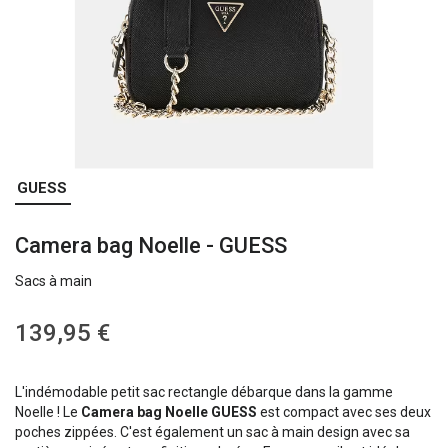
Skip
GUESS
to
the
Camera bag Noelle - GUESS
beginning
of
Sacs à main
the
images
gallery
139,95 €
L'indémodable petit sac rectangle débarque dans la gamme
Noelle ! Le
Camera bag Noelle GUESS
est compact avec ses deux
poches zippées. C'est également un sac à main design avec sa