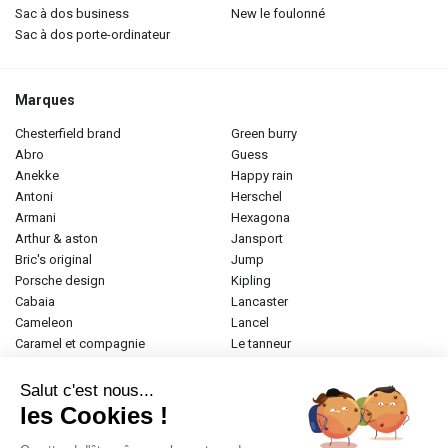
sac à dos business
new le foulonné
sac à dos porte-ordinateur
Marques
chesterfield brand
green burry
abro
guess
anekke
happy rain
antoni
herschel
armani
hexagona
arthur & aston
jansport
bric's original
jump
porsche design
kipling
cabaia
lancaster
cameleon
lancel
caramel et compagnie
le tanneur
desigual
longchamp
donna celi
mac douglas
Salut c'est nous...
eastpak
mac alyster
les Cookies !
elite
naf-naf