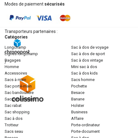
Modes de paiement
sécurisés
Transporteurs partenaires :
Catégories
longchamp
sac à dos de voyage
lignes longchamp
sac à dos de sport
bagages
sac à dos vintage
/
homme
mini sac à dos
accessoires
sac à dos kids
sacs à main
sacs homme
sac porté-main
pochette
sac bandoulière
besace
sac porté-travers
banane
sac rabat
holster
sac shopping
business
sac à dos
affaire
trotteur
porte-ordinateur
sacs seau
porte-document
besace
sac à dos