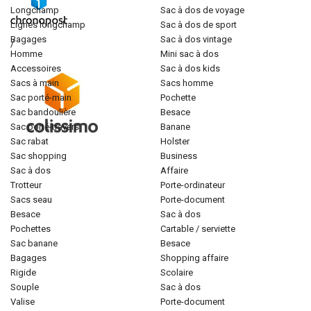
longchamp
sac à dos de voyage
lignes longchamp
sac à dos de sport
bagages
sac à dos vintage
/
homme
mini sac à dos
accessoires
sac à dos kids
sacs à main
sacs homme
sac porté-main
pochette
sac bandoulière
besace
sac porté-travers
banane
sac rabat
holster
sac shopping
business
sac à dos
affaire
trotteur
porte-ordinateur
sacs seau
porte-document
besace
sac à dos
pochettes
cartable / serviette
sac banane
besace
bagages
shopping affaire
rigide
scolaire
souple
sac à dos
valise
porte-document