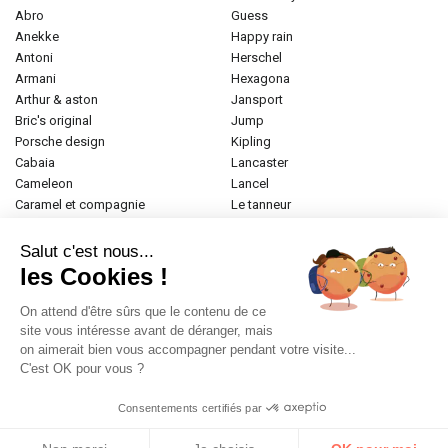
abro
guess
anekke
happy rain
antoni
herschel
armani
hexagona
arthur & aston
jansport
bric's original
jump
porsche design
kipling
cabaia
lancaster
cameleon
lancel
caramel et compagnie
le tanneur
desigual
longchamp
donna celi
mac douglas
Salut c'est nous...
eastpak
mac alyster
les Cookies !
elite
naf-naf
emily & noah
paul marius
On attend d'être sûrs que le contenu de ce
esprit
samsonite
site vous intéresse avant de déranger, mais
on aimerait bien vous accompagner pendant votre visite...
etrier
tamaris
C'est OK pour vous ?
fabrizio
tann's
fjall raven
the bridge
Consentements certifiés par
frandi
valentino
gerard henon
zéde