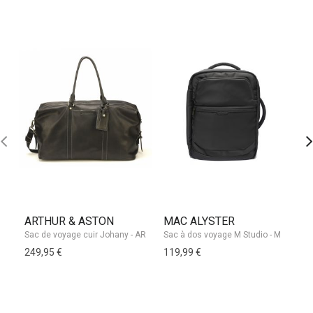
ARTHUR & ASTON
MAC ALYSTER
E
249,95 €
119,99 €
69