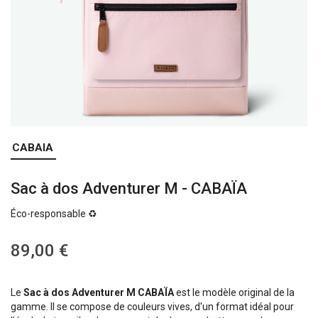
Skip
CABAIA
to
the
Sac à dos Adventurer M - CABAÏA
beginning
of
Éco-responsable ♻️
the
images
gallery
89,00 €
Le
Sac à dos Adventurer M CABAÏA
est le modèle original de la
gamme. Il se compose de couleurs vives, d'un format idéal pour