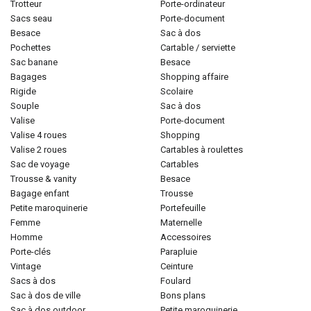
trotteur
porte-ordinateur
sacs seau
porte-document
besace
sac à dos
pochettes
cartable / serviette
sac banane
besace
bagages
shopping affaire
rigide
scolaire
souple
sac à dos
valise
porte-document
valise 4 roues
shopping
valise 2 roues
cartables à roulettes
sac de voyage
cartables
trousse & vanity
besace
bagage enfant
trousse
petite maroquinerie
portefeuille
femme
maternelle
homme
accessoires
porte-clés
parapluie
vintage
ceinture
sacs à dos
foulard
sac à dos de ville
bons plans
sac à dos outdoor
petite maroquinerie