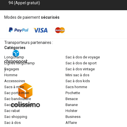
94 (Appel gratuit)
Modes de paiement
sécurisés
Transporteurs partenaires :
Catégories
longchamp
sac à dos de voyage
lignes longchamp
sac à dos de sport
bagages
sac à dos vintage
/
homme
mini sac à dos
accessoires
sac à dos kids
sacs à main
sacs homme
sac porté-main
pochette
sac bandoulière
besace
sac porté-travers
banane
sac rabat
holster
sac shopping
business
sac à dos
affaire