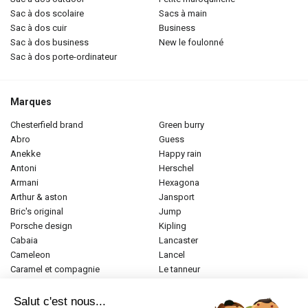
sac à dos scolaire
sacs à main
sac à dos cuir
business
sac à dos business
new le foulonné
sac à dos porte-ordinateur
Marques
chesterfield brand
green burry
abro
guess
anekke
happy rain
antoni
herschel
armani
hexagona
arthur & aston
jansport
bric's original
jump
porsche design
kipling
cabaia
lancaster
cameleon
lancel
caramel et compagnie
le tanneur
desigual
longchamp
donna celi
mac douglas
Salut c'est nous...