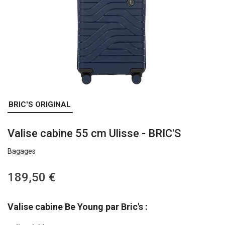
Skip
BRIC'S ORIGINAL
to
the
Valise cabine 55 cm Ulisse - BRIC'S
beginning
of
Bagages
the
images
gallery
189,50 €
Valise cabine Be Young par Bric's :