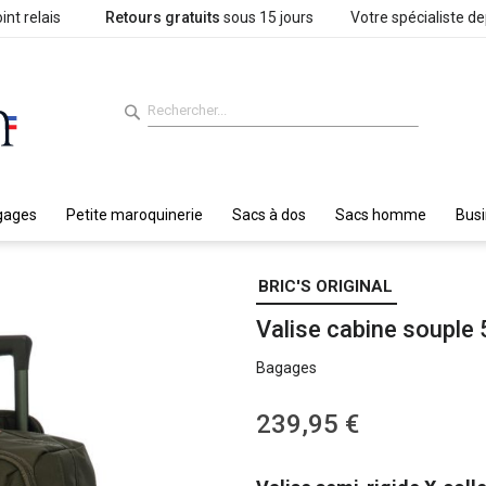
int relais
Retours gratuits
sous 15 jours
Votre spécialiste d
gages
Petite maroquinerie
Sacs à dos
Sacs homme
Bus
BRIC'S ORIGINAL
Valise cabine souple 
Bagages
239,95 €