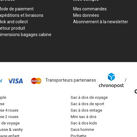
ode de paiement
Mes commandes
xpéditions et livraisons
Mes données
lick and collect
Abonnement à la newsletter
etour produit
imensions bagages cabine
Transporteurs partenaires :
/
uple
sac à dos de voyage
lise
sac à dos de sport
lise 4 roues
sac à dos vintage
lise 2 roues
mini sac à dos
c de voyage
sac à dos kids
ousse & vanity
sacs homme
gage enfant
pochette