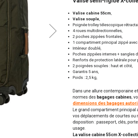
Valise semi-rigide X-colle
Valise cabine 55cm
,
Valise souple
,
Poignée trolley télescopique rétrac
4 roues multidirectionnelles,
2 poches zippées frontales,
1 compartiment principal zippé avec
Intérieur doublé,
Poches zippées internes + sangles
Renforts de protection latérale pour 
2 poignées souples : haut et côté,
Garantis 5 ans,
Poids : 2,5 kg,
Dans une allure contemporaine et
normes des
bagages cabines
, v
dimensions des bagages autor
Le grand compartiment principal 
vos déplacements de courtes ou 
disposition : passeport, clés, por
usage.
La valise cabine 55cm X-collect