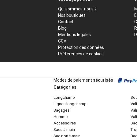
Qui sommes-nous ?
M
Nos boutiques
E
Contact
C
Blog
R
Mentions légales
D
CGV
Protection des données
Préférences de cookies
Modes de paiement
sécurisés
Catégories
longchamp
so
lignes longchamp
va
bagages
va
homme
va
accessoires
sa
sacs à main
tr
sac porté-main
ba