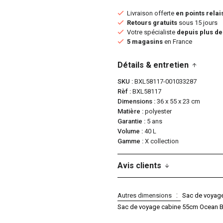
Livraison offerte
en points relai
Retours gratuits
sous 15 jours
Votre spécialiste
depuis plus de
5 magasins
en France
Détails & entretien
SKU
BXL58117-001033287
Rèf
BXL58117
Dimensions
36 x 55 x 23 cm
Matière
polyester
Garantie
5 ans
Volume
40 L
Gamme
X collection
Avis clients
Autres dimensions
Sac de voyage
Sac de voyage cabine 55cm Ocean Bl