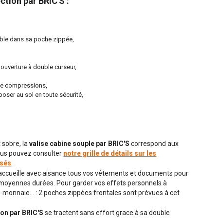
ction par BRIC'S :
table dans sa poche zippée,
 ouverture à double curseur,
 de compressions,
poser au sol en toute sécurité,
 sobre, la
valise cabine souple par BRIC'S
correspond aux
ous pouvez consulter
notre grille de détails sur les
isés
.
accueille avec aisance tous vos vêtements et documents pour
moyennes durées. Pour garder vos effets personnels à
te-monnaie... : 2 poches zippées frontales sont prévues à cet
ion par BRIC'S
se tractent sans effort grace à sa double