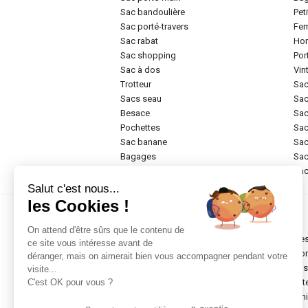
sac bandoulière
pe
sac porté-travers
f
sac rabat
h
sac shopping
po
sac à dos
vi
trotteur
sa
sacs seau
sa
besace
sa
pochettes
sa
sac banane
sa
bagages
sa
rigide
sa
Salut c'est nous...
les Cookies !
Marques
On attend d'être sûrs que le contenu de
chesterfield brand
de
ce site vous intéresse avant de
abro
do
déranger, mais on aimerait bien vous accompagner pendant votre
anekke
ea
visite...
antoni
elit
C'est OK pour vous ?
armani
em