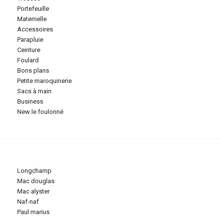
portefeuille
maternelle
accessoires
parapluie
ceinture
foulard
bons plans
petite maroquinerie
sacs à main
business
new le foulonné
longchamp
mac douglas
mac alyster
naf-naf
paul marius