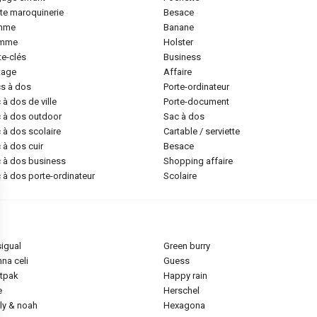
tite maroquinerie
besace
emme
banane
omme
holster
rte-clés
business
ntage
affaire
cs à dos
porte-ordinateur
c à dos de ville
porte-document
c à dos outdoor
sac à dos
c à dos scolaire
cartable / serviette
c à dos cuir
besace
c à dos business
shopping affaire
c à dos porte-ordinateur
scolaire
sigual
green burry
nna celi
guess
stpak
happy rain
e
herschel
ily & noah
hexagona