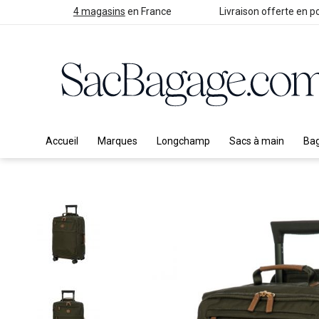
4 magasins
en France
Livraison offerte en po
Accueil
Marques
Longchamp
Sacs à main
Ba
Skip
to
the
end
of
the
images
gallery