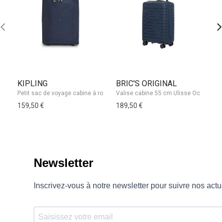
KIPLING
BRIC'S ORIGINAL
J
Va
159,50 €
189,50 €
99