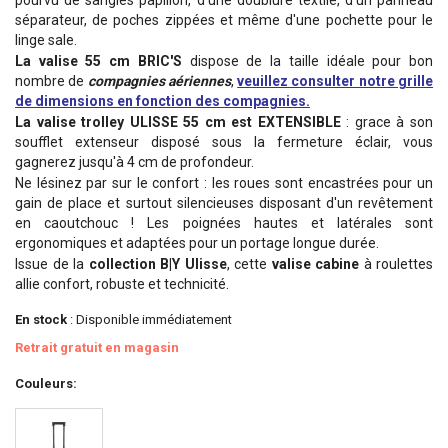
pourvu de sangles papillon, d'une doublure textile, d'un panneau
séparateur, de poches zippées et même d'une pochette pour le
linge sale.
La valise 55 cm BRIC'S
dispose de la taille idéale pour bon
nombre de
compagnies aériennes
,
veuillez consulter notre grille
de dimensions en fonction des compagnies.
La valise trolley ULISSE 55 cm est EXTENSIBLE
: grace à son
soufflet extenseur disposé sous la fermeture éclair, vous
gagnerez jusqu'à 4 cm de profondeur.
Ne lésinez par sur le confort : les roues sont encastrées pour un
gain de place et surtout silencieuses disposant d'un revêtement
en caoutchouc ! Les poignées hautes et latérales sont
ergonomiques et adaptées pour un portage longue durée.
Issue de la
collection B|Y Ulisse
, cette
valise cabine
à roulettes
allie confort, robuste et technicité.
En stock
: Disponible immédiatement
Retrait gratuit en magasin
Couleurs