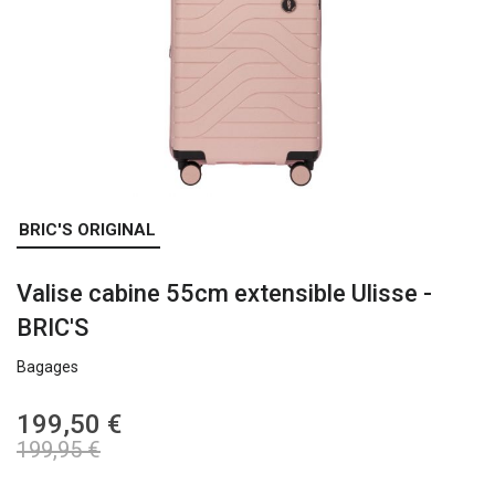
Skip
BRIC'S ORIGINAL
to
the
Valise cabine 55cm extensible Ulisse -
beginning
of
BRIC'S
the
images
Bagages
gallery
199,50 €
199,95 €