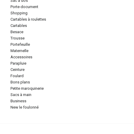
sac à dos
porte-document
shopping
cartables à roulettes
cartables
besace
trousse
portefeuille
maternelle
accessoires
parapluie
ceinture
foulard
bons plans
petite maroquinerie
sacs à main
business
new le foulonné