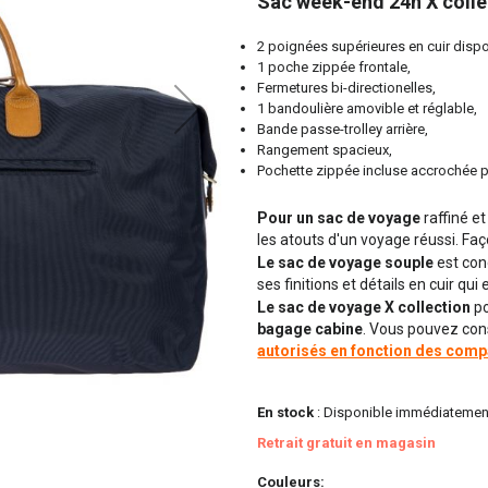
Sac week-end 24h X colle
2 poignées supérieures en cuir dispo
1 poche zippée frontale,
Fermetures bi-directionelles,
1 bandoulière amovible et réglable,
Bande passe-trolley arrière,
Rangement spacieux,
Pochette zippée incluse accrochée p
Pour un sac de voyage
raffiné et
les atouts d'un voyage réussi. Faç
Le sac de voyage souple
est con
ses finitions et détails en cuir qui
Le sac de voyage X collection
po
bagage cabine
. Vous pouvez con
autorisés en fonction des comp
En stock
: Disponible immédiatemen
Retrait gratuit en magasin
Couleurs