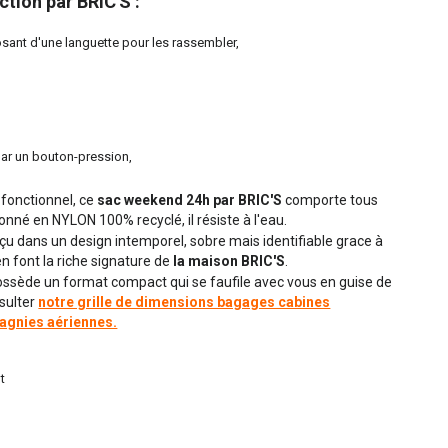
ction par BRIC'S :
sant d'une languette pour les rassembler,
ar un bouton-pression,
 fonctionnel, ce
sac weekend 24h par BRIC'S
comporte tous
onné en NYLON 100% recyclé, il résiste à l'eau.
çu dans un design intemporel, sobre mais identifiable grace à
 en font la riche signature de
la maison BRIC'S
.
ssède un format compact qui se faufile avec vous en guise de
sulter
notre grille de dimensions bagages cabines
agnies aériennes.
t