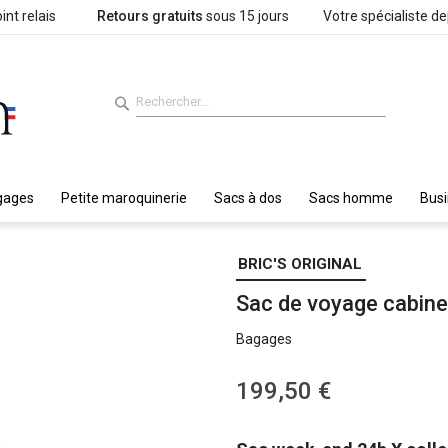
int relais
Retours gratuits
sous 15 jours
Votre spécialiste d
gages
Petite maroquinerie
Sacs à dos
Sacs homme
Bus
BRIC'S ORIGINAL
Sac de voyage cabine
Bagages
199,50 €