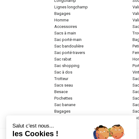
longchamp
so
lignes longchamp
va
bagages
va
homme
va
accessoires
sa
sacs à main
tr
sac porté-main
ba
sac bandoulière
pe
sac porté-travers
f
sac rabat
h
sac shopping
po
sac à dos
vi
trotteur
sa
sacs seau
sa
besace
sa
pochettes
sa
sac banane
sa
bagages
sa
rigide
sa
Salut c'est nous...
les Cookies !
Marques