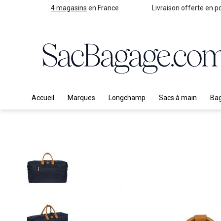
4 magasins
en France
Livraison offerte en po
Accueil
Marques
Longchamp
Sacs à main
Ba
Skip
to
the
end
of
the
images
gallery