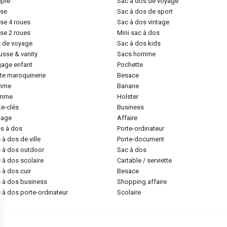
uple
sac à dos de voyage
lise
sac à dos de sport
lise 4 roues
sac à dos vintage
lise 2 roues
mini sac à dos
c de voyage
sac à dos kids
ousse & vanity
sacs homme
gage enfant
pochette
tite maroquinerie
besace
emme
banane
omme
holster
rte-clés
business
ntage
affaire
cs à dos
porte-ordinateur
c à dos de ville
porte-document
c à dos outdoor
sac à dos
c à dos scolaire
cartable / serviette
c à dos cuir
besace
c à dos business
shopping affaire
c à dos porte-ordinateur
scolaire