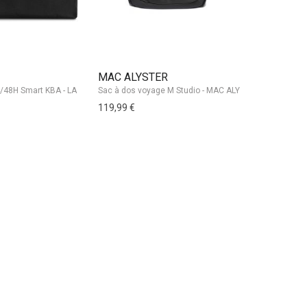
MAC ALYSTER
FABRIZIO
Sac week-en
119,99 €
59,95 €