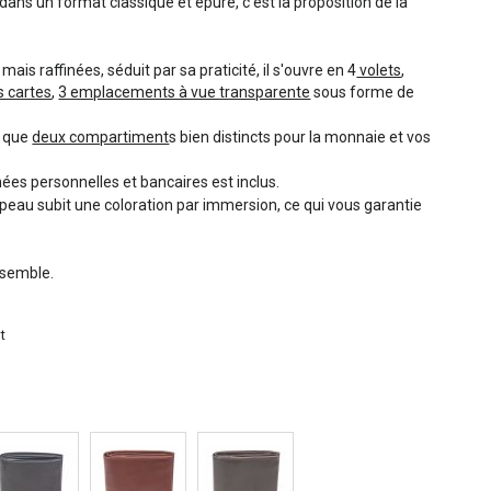
 dans un format classique et épuré, c'est la proposition de la
mais raffinées, séduit par sa praticité, il s'ouvre en 4
volets
,
 cartes
,
3 emplacements à vue transparente
sous forme de
i que
deux compartiment
s bien distincts pour la monnaie et vos
es personnelles et bancaires est inclus.
a peau subit une coloration par immersion, ce qui vous garantie
essemble.
t