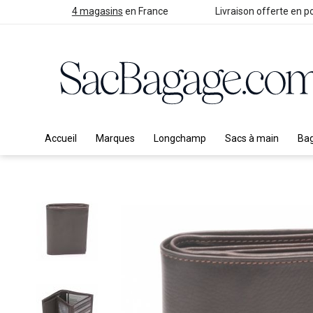
4 magasins
en France
Livraison offerte en po
Accueil
Marques
Longchamp
Sacs à main
Ba
Skip
to
the
end
of
the
images
gallery