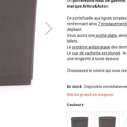
Un
portefeuille Haut de gamme
,
marque Arthru&Asto
n.
Ce portefueille aux lignes simples 
renfermant ainsi
7 emplacements
dépliant.
Vous aurez une
poche plate
, ains
billets.
Le
système antipiratage
des donné
Le
cuir de vachette est plongé
: l
une longévité à toute épeuve.
Choississez le coloris qui vous r
En stock
: Disponible immédiatemen
Retrait gratuit en magasin
Couleurs