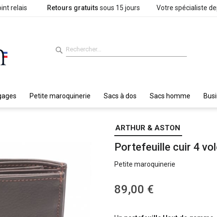
int relais
Retours gratuits
sous 15 jours
Votre spécialiste d
gages
Petite maroquinerie
Sacs à dos
Sacs homme
Bus
ARTHUR & ASTON
Portefeuille cuir 4 
Petite maroquinerie
89,00 €