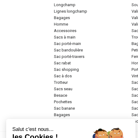
longchamp
so
lignes longchamp
va
bagages
va
homme
va
accessoires
sa
sacs à main
tr
sac porté-main
ba
sac bandoulière
pe
sac porté-travers
f
sac rabat
h
sac shopping
po
sac à dos
vi
trotteur
sa
sacs seau
sa
besace
sa
pochettes
sa
sac banane
sa
bagages
sa
rigide
sa
Salut c'est nous...
les Cookies !