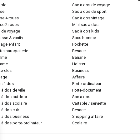
uple
sac à dos de voyage
lise
sac à dos de sport
lise 4 roues
sac à dos vintage
lise 2 roues
mini sac à dos
c de voyage
sac à dos kids
ousse & vanity
sacs homme
gage enfant
pochette
tite maroquinerie
besace
emme
banane
omme
holster
rte-clés
business
ntage
affaire
cs à dos
porte-ordinateur
c à dos de ville
porte-document
c à dos outdoor
sac à dos
c à dos scolaire
cartable / serviette
c à dos cuir
besace
c à dos business
shopping affaire
c à dos porte-ordinateur
scolaire