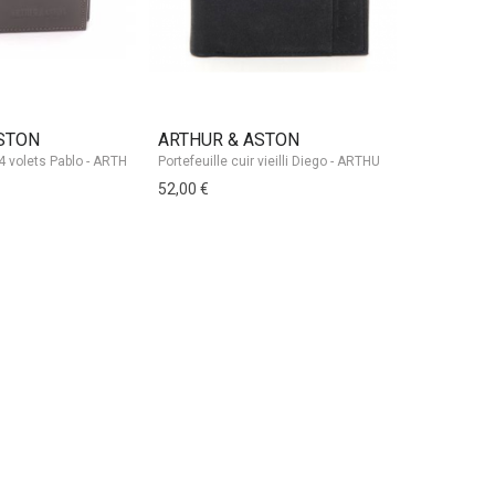
STON
ARTHUR & ASTON
LE TANN
52,00 €
149,00 €