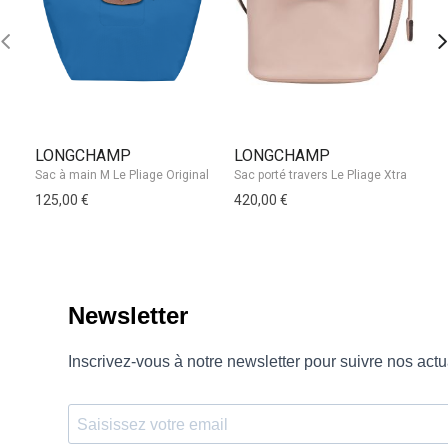
LONGCHAMP
LONGCHAMP
L
Sa
125,00 €
420,00 €
35