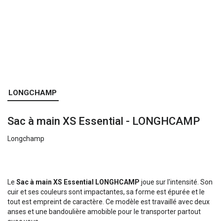
Skip
LONGCHAMP
to
the
Sac à main XS Essential - LONGHCAMP
beginning
of
Longchamp
the
images
gallery
Le
Sac à main XS Essential LONGHCAMP
joue sur l'intensité. Son
cuir et ses couleurs sont impactantes, sa forme est épurée et le
tout est empreint de caractère. Ce modèle est travaillé avec deux
anses et une bandoulière amobible pour le transporter partout