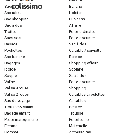
sac bandoulière
besace
sac porté-travers
banane
sac rabat
holster
sac shopping
business
sac à dos
affaire
trotteur
porte-ordinateur
sacs seau
porte-document
besace
sac à dos
pochettes
cartable / serviette
sac banane
besace
bagages
shopping affaire
rigide
scolaire
souple
sac à dos
valise
porte-document
valise 4 roues
shopping
valise 2 roues
cartables à roulettes
sac de voyage
cartables
trousse & vanity
besace
bagage enfant
trousse
petite maroquinerie
portefeuille
femme
maternelle
homme
accessoires