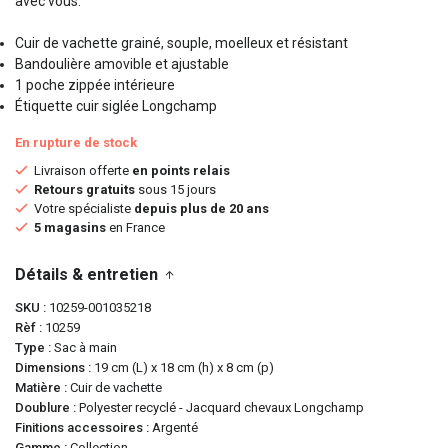
avec vous.
Cuir de vachette grainé, souple, moelleux et résistant
Bandoulière amovible et ajustable
1 poche zippée intérieure
Étiquette cuir siglée Longchamp
En rupture de stock
Livraison offerte
en points relais
Retours gratuits
sous 15 jours
Votre spécialiste
depuis plus de 20 ans
5 magasins
en France
Détails & entretien
SKU
10259-001035218
Rèf
10259
Type
Sac à main
Dimensions
19 cm (L) x 18 cm (h) x 8 cm (p)
Matière
Cuir de vachette
Doublure
Polyester recyclé - Jacquard chevaux Longchamp
Finitions accessoires
Argenté
Gamme
Collection